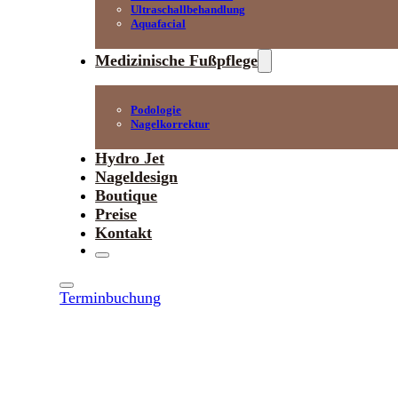
Ultraschallbehandlung
Aquafacial
Medizinische Fußpflege
Podologie
Nagelkorrektur
Hydro Jet
Nageldesign
Boutique
Preise
Kontakt
Terminbuchung